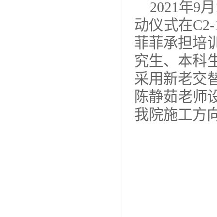
2021年9
月
动仪式在
C2-
菲菲承担培
究生、本科
采用新老交
陈静茹老师
我院施工方